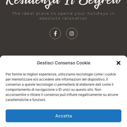
The ideal place to spend your holidays in
absolute relaxation
Facebook-
Instagram
f
CONTACT US
Gestisci Consenso Cookie
Via Randazzo 10, 98066 Patti - ME
Per fornire le migliori esperienze, utilizziamo tecnologie come i cookie
per memorizzare e/o accedere alle informazioni del dispositivo. Il
+39 392 0208293
consenso a queste tecnologie ci permetterà di elaborare dati come il
residenceilsegreto@gmail.com
comportamento di navigazione o ID unici su questo sito. Non
acconsentire o ritirare il consenso può influire negativamente su alcune
caratteristiche e funzioni.
Accetta